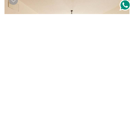
+ Info
Apartamento de dos dormitorios con patio
U$S 185.000
VENTA
Parque Batlle
2
1
57 m²
83 m²